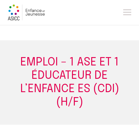
Skip
to
content
EMPLOI – 1 ASE ET 1
ÉDUCATEUR DE
L’ENFANCE ES (CDI)
(H/F)