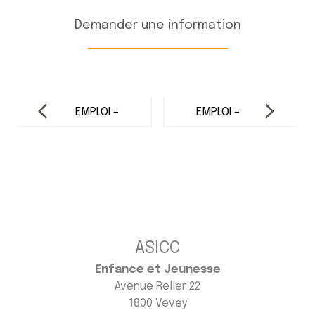
Demander une information
Post
navigation
EMPLOI –
EMPLOI –
INTENDANT /
AUXILIAIRE DE
AUXILIAIRE
LA PETITE
D’UAPE (H/F)
ENFANCE
(APE) (H/F)
ASICC
Enfance et Jeunesse
Avenue Reller 22
1800 Vevey